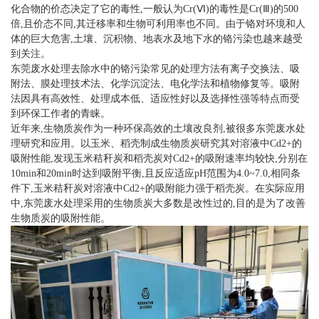
化合物的价态决定了它的毒性,一般认为Cr(Ⅵ)的毒性是Cr(Ⅲ)的500
倍,且价态不同,其迁移率和生物可利用率也不同。由于铬对环境和人
体的巨大危害,土壤、沉积物、地表水及地下水的铬污染也越来越受
到关注。
东莞废水处理去除水中的铬污染常见的处理方法有离子交换法、吸
附法、膜处理技术法、化学沉淀法、电化学法和植物修复等。吸附
法因具有高效性、处理成本低、适应性好以及选择性强等特点而受
到环保工作者的青睐。
近年来,生物质炭作为一种环保高效的土壤改良剂,被很多东莞废水处
理研究和应用。以玉米、稻壳制成生物质炭研究其对溶液中Cd2+的
吸附性能,发现玉米秸秆炭和稻壳炭对Cd2+的吸附速率均较快,分别在
10min和20min时达到吸附平衡,且反应适应pH范围为4.0~7.0,相同条
件下,玉米秸秆炭对溶液中Cd2+的吸附能力强于稻壳炭。在实际应用
中,东莞废水处理采用的生物质炭大多数是改性过的,目的是为了改善
生物质炭的吸附性能。