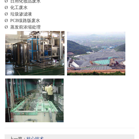
Ø 日用化妆品废水
Ø 化工废水
Ø 垃圾渗滤液
Ø PCB缐路版废水
Ø 蒸发前浓缩处理
上一篇：
核心技术