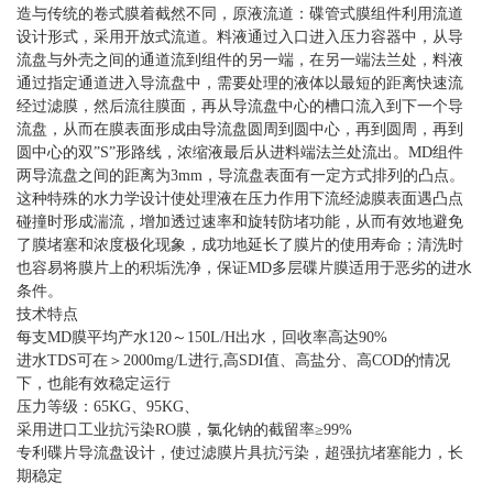
造与传统的卷式膜着截然不同，原液流道：碟管式膜组件利用流道
设计形式，采用开放式流道。料液通过入口进入压力容器中，从导
流盘与外壳之间的通道流到组件的另一端，在另一端法兰处，料液
通过指定通道进入导流盘中，需要处理的液体以最短的距离快速流
经过滤膜，然后流往膜面，再从导流盘中心的槽口流入到下一个导
流盘，从而在膜表面形成由导流盘圆周到圆中心，再到圆周，再到
圆中心的双”S”形路线，浓缩液最后从进料端法兰处流出。MD组件
两导流盘之间的距离为3mm，导流盘表面有一定方式排列的凸点。
这种特殊的水力学设计使处理液在压力作用下流经滤膜表面遇凸点
碰撞时形成湍流，增加透过速率和旋转防堵功能，从而有效地避免
了膜堵塞和浓度极化现象，成功地延长了膜片的使用寿命；清洗时
也容易将膜片上的积垢洗净，保证MD多层碟片膜适用于恶劣的进水
条件。
技术特点
每支MD膜平均产水120～150L/H出水，回收率高达90%
进水TDS可在＞2000mg/L进行,高SDI值、高盐分、高COD的情况
下，也能有效稳定运行
压力等级：65KG、95KG、
采用进口工业抗污染RO膜，氯化钠的截留率≥99%
专利碟片导流盘设计，使过滤膜片具抗污染，超强抗堵塞能力，长
期稳定