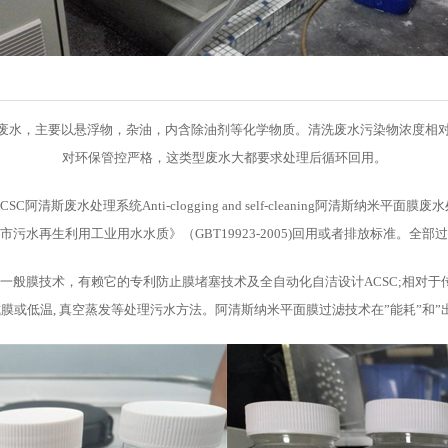
废水，主要以悬浮物，杂油，内含除油剂等化学物质。清洗废水污染物浓度相对
对环保管控严格，这类型废水大都要求处理后循环回用。
斯废水处理系统Anti-clogging and self-cleaning阿清斯纳
污水再生利用工业用水水质》（GBT19923-2005)回用或者排放标准。全
于一般膜技术，有赖它的专利防止膜堵塞技术及全自动化自洁设计ACSC;相对
膜或低温, 真空蒸发等处理污水方法。阿清斯纳米平面膜过滤技术在”能耗”和”