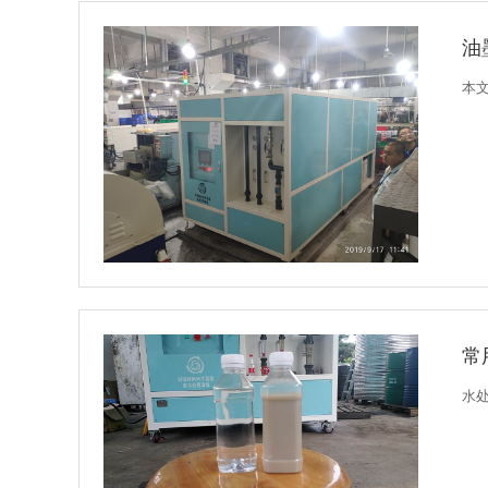
油
本文
常
水