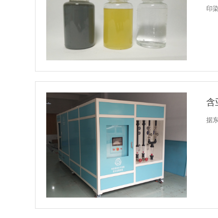
印染
含
据东