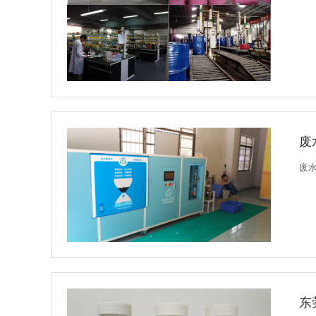
废
废
东