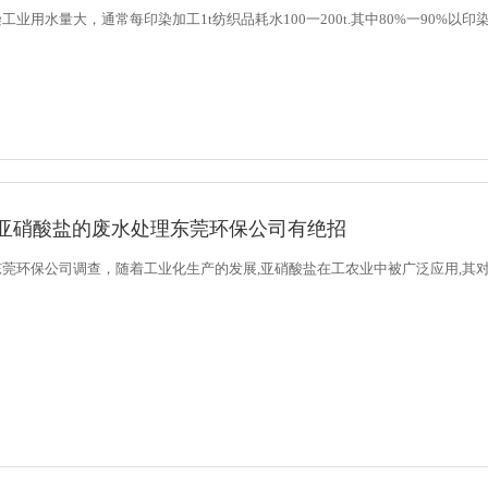
工业用水量大，通常每印染加工1t纺织品耗水100一200t.其中80%一90%以印
亚硝酸盐的废水处理东莞环保公司有绝招
莞环保公司调查，随着工业化生产的发展,亚硝酸盐在工农业中被广泛应用,其对水